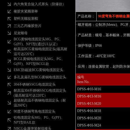
内六角复合旋入式塞头（防爆款）
橡胶夹紧圈塞棒
产品名称：
90度弯角不锈钢金
塑料无螺纹塞帽
· 螺牙规格：公制牙(Metric)、PG牙、G
三元乙丙橡胶垫片
尼龙螺母
· 产品材质：螺母，基本幅体，牙
BCG黄铜电缆固定头MG、PG、
G(PF)、NPT型(通过UL认证）
· 保护等级：IP66
耐高温BCG黄铜电缆固定头(最高耐
温可达220℃）
· 工作温度：-40℃至100℃
BCGL黄铜电缆固定头MG、PG、
G(PF)、NPT型BCGL款
· 应用：连接金属软管，起到防水
EMC防磁波BCG黄铜电缆固定头
多孔及扁孔型BCG黄铜电缆固定头
编号
Item No.
304不锈钢SSCG电缆固定头
DPSS-Ф10-M16
耐高温304不锈钢SSCG电缆固定头
(最高耐温可达220℃）
DPSS-Ф13-M16
超级耐高温不锈钢电缆固定头（耐
DPSS-Ф13-M20
温260℃）
DPSS-Ф16-M18
90度不锈钢弯角电缆固定头
铝电缆固定头MG、PG、G(PF)、
DPSS-Ф16-M20
NPT型BAIL款
DPSS-Ф16-M24
NBCG金属弹簧耐扭接头