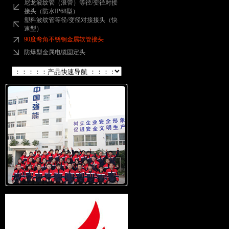
尼龙波纹管（浪管）等径/变径对接
接头（防水IP68型）
塑料波纹管等径/变径对接接头（快
速型）
90度弯角不锈钢金属软管接头
防爆型金属电缆固定头