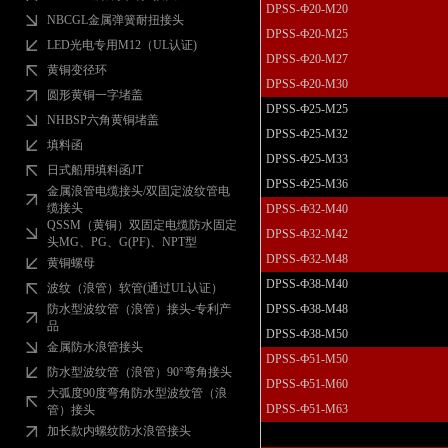
DPSS-Ф20-M20
NBCGL金属弹簧耐扭接头
DPSS-Ф20-M25
LED光电专用M12（UL认证)
DPSS-Ф20-M27
黄铜变径环
DPSS-Ф20-M30
圆形黄铜一字堵盖
DPSS-Ф25-M25
NHBSP六角黄铜堵盖
DPSS-Ф25-M32
填料函
DPSS-Ф25-M33
日式船用填料函JT
DPSS-Ф25-M36
金属浪管电缆接头/双固定波纹管电
缆接头
DPSS-Ф32-M40
QSSM（黄铜）双固定电缆防水固定
DPSS-Ф32-M42
头MG、PG、G(PF)、NPT型
DPSS-Ф32-M48
黄铜螺母
DPSS-Ф38-M40
波纹（浪管）软管(通过UL认证）
防水型波纹管（浪管）接头-专利产
DPSS-Ф38-M48
品
DPSS-Ф38-M50
金属防水浪管接头
DPSS-Ф51-M50
防水型波纹管（浪管）90°弯角接头
DPSS-Ф51-M60
大弧度90度弯角防水型波纹管（浪
DPSS-Ф51-M63
管）接头
加长款内螺纹防水浪管接头