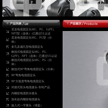
尼龙电缆固定头MG、PG、G(PF)、
NPT型（连体）-已通过UL认证
尼龙电缆固定头MG、PG型（分
体）
多孔及扁孔型电缆固定头
耐扭式电缆固定头MG、PG、
G(PF)、NPT（连体）已通过UL认证
耐扭式电缆固定头MG、PG（分
体）
耐扭式90°弯角电缆固定头（分体）
90°弯角电缆固定头
90°大弧度弯角电缆固定头
对接式双头电缆接头-专利产品
内螺纹电缆防水接头
加长款内螺纹电缆接头
旋入式一字塞头（堵盖）