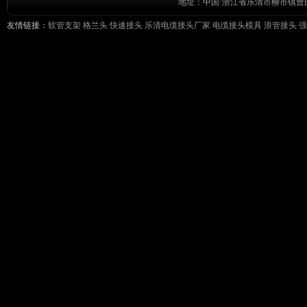
地址：中国·浙江省乐清市柳市镇曹田前工
友情链接：
软管支架
格兰头
快速接头
乐清电缆接头厂家
电缆接头模具
浪管接头
强