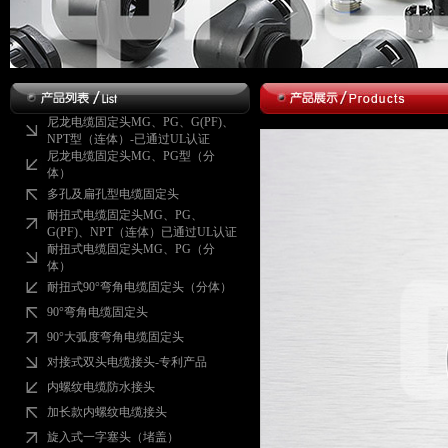
尼龙电缆固定头MG、PG、G(PF)、
NPT型（连体）-已通过UL认证
尼龙电缆固定头MG、PG型（分
体）
多孔及扁孔型电缆固定头
耐扭式电缆固定头MG、PG、
G(PF)、NPT（连体）已通过UL认证
耐扭式电缆固定头MG、PG（分
体）
耐扭式90°弯角电缆固定头（分体）
90°弯角电缆固定头
90°大弧度弯角电缆固定头
对接式双头电缆接头-专利产品
内螺纹电缆防水接头
加长款内螺纹电缆接头
旋入式一字塞头（堵盖）