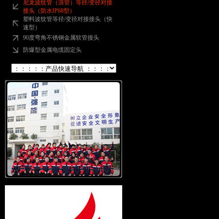
尼龙波纹管（浪管）等径/变径对接
接头（防水IP68型）
塑料波纹管等径/变径对接接头（快
速型）
90度弯角不锈钢金属软管接头
防爆型金属电缆固定头