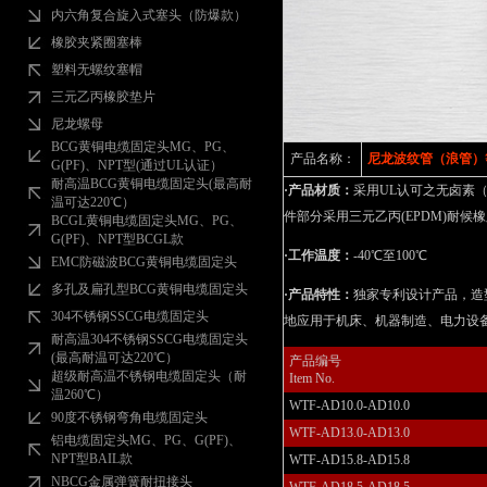
内六角复合旋入式塞头（防爆款）
橡胶夹紧圈塞棒
塑料无螺纹塞帽
三元乙丙橡胶垫片
尼龙螺母
BCG黄铜电缆固定头MG、PG、
产品名称：
尼龙波纹管（浪管）等
G(PF)、NPT型(通过UL认证）
耐高温BCG黄铜电缆固定头(最高耐
·产品材质：
采用UL认可之无卤素（Ha
温可达220℃）
件部分采用三元乙丙(EPDM)耐
BCGL黄铜电缆固定头MG、PG、
G(PF)、NPT型BCGL款
·工作温度：
-40℃至100℃
EMC防磁波BCG黄铜电缆固定头
多孔及扁孔型BCG黄铜电缆固定头
·产品特性：
独家专利设计产品，造型
304不锈钢SSCG电缆固定头
地应用于机床、机器制造、电力设
耐高温304不锈钢SSCG电缆固定头
(最高耐温可达220℃）
产品编号
超级耐高温不锈钢电缆固定头（耐
Item No.
温260℃）
WTF-AD10.0-AD10.0
90度不锈钢弯角电缆固定头
WTF-AD13.0-AD13.0
铝电缆固定头MG、PG、G(PF)、
NPT型BAIL款
WTF-AD15.8-AD15.8
NBCG金属弹簧耐扭接头