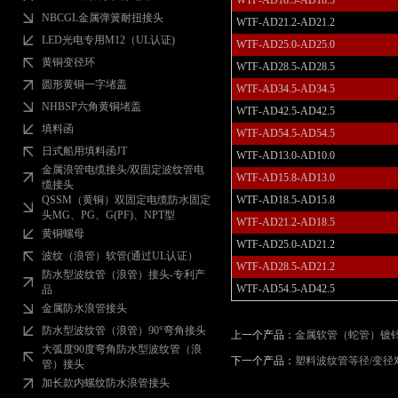
WTF-AD18.5-AD18.5
NBCGL金属弹簧耐扭接头
WTF-AD21.2-AD21.2
LED光电专用M12（UL认证)
WTF-AD25.0-AD25.0
黄铜变径环
WTF-AD28.5-AD28.5
圆形黄铜一字堵盖
WTF-AD34.5-AD34.5
NHBSP六角黄铜堵盖
WTF-AD42.5-AD42.5
填料函
WTF-AD54.5-AD54.5
日式船用填料函JT
WTF-AD13.0-AD10.0
金属浪管电缆接头/双固定波纹管电
WTF-AD15.8-AD13.0
缆接头
QSSM（黄铜）双固定电缆防水固定
WTF-AD18.5-AD15.8
头MG、PG、G(PF)、NPT型
WTF-AD21.2-AD18.5
黄铜螺母
WTF-AD25.0-AD21.2
波纹（浪管）软管(通过UL认证）
WTF-AD28.5-AD21.2
防水型波纹管（浪管）接头-专利产
WTF-AD54.5-AD42.5
品
金属防水浪管接头
防水型波纹管（浪管）90°弯角接头
上一个产品：
金属软管（蛇管）镀
大弧度90度弯角防水型波纹管（浪
下一个产品：
塑料波纹管等径/变径
管）接头
加长款内螺纹防水浪管接头