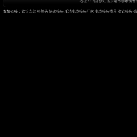
地址：中国·浙江省乐清市柳市镇曹田前工
友情链接：
软管支架
格兰头
快速接头
乐清电缆接头厂家
电缆接头模具
浪管接头
强