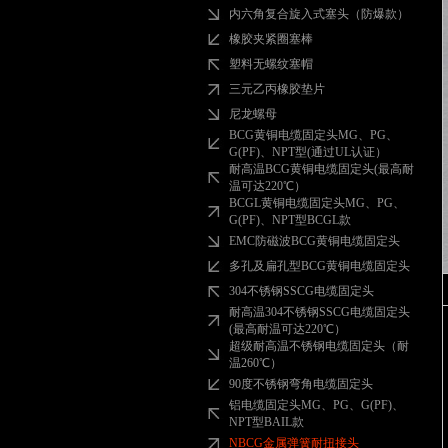
内六角复合旋入式塞头（防爆款）
橡胶夹紧圈塞棒
塑料无螺纹塞帽
三元乙丙橡胶垫片
尼龙螺母
BCG黄铜电缆固定头MG、PG、
G(PF)、NPT型(通过UL认证）
耐高温BCG黄铜电缆固定头(最高耐
温可达220℃）
BCGL黄铜电缆固定头MG、PG、
G(PF)、NPT型BCGL款
EMC防磁波BCG黄铜电缆固定头
多孔及扁孔型BCG黄铜电缆固定头
304不锈钢SSCG电缆固定头
耐高温304不锈钢SSCG电缆固定头
(最高耐温可达220℃）
超级耐高温不锈钢电缆固定头（耐
温260℃）
90度不锈钢弯角电缆固定头
铝电缆固定头MG、PG、G(PF)、
NPT型BAIL款
NBCG金属弹簧耐扭接头