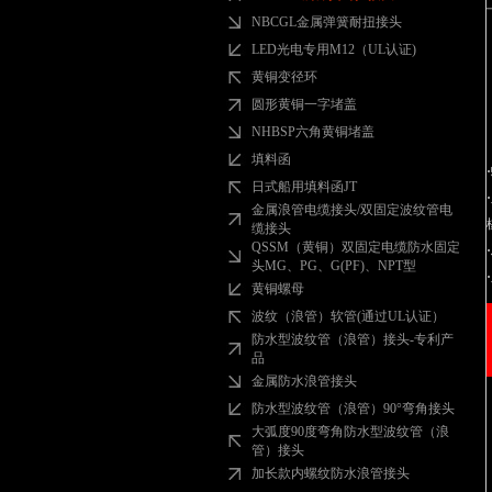
NBCGL金属弹簧耐扭接头
LED光电专用M12（UL认证)
黄铜变径环
圆形黄铜一字堵盖
NHBSP六角黄铜堵盖
填料函
日式船用填料函JT
金属浪管电缆接头/双固定波纹管电
缆接头
QSSM（黄铜）双固定电缆防水固定
头MG、PG、G(PF)、NPT型
黄铜螺母
波纹（浪管）软管(通过UL认证）
防水型波纹管（浪管）接头-专利产
品
金属防水浪管接头
防水型波纹管（浪管）90°弯角接头
大弧度90度弯角防水型波纹管（浪
管）接头
加长款内螺纹防水浪管接头