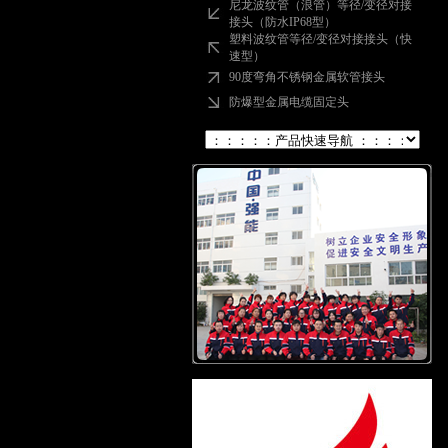
尼龙波纹管（浪管）等径/变径对接
接头（防水IP68型）
塑料波纹管等径/变径对接接头（快
速型）
90度弯角不锈钢金属软管接头
防爆型金属电缆固定头