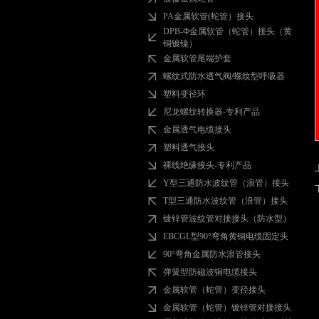
PA金属软管(蛇管）接头
DPB-Ф金属软管（蛇管）接头（黄
铜镀镍）
金属软管尾端护套
螺纹式防水透气阀/螺纹型呼吸器
塑料变径环
尼龙螺纹转换器-专利产品
金属透气电缆接头
塑料透气接头
裸线绝缘接头-专利产品
Y型三通防水波纹管（浪管）接头
T型三通防水波纹管（浪管）接头
镀锌管波纹管对接接头（防水型）
EBCGL型90°弯角黄铜电缆固定头
90°弯角金属防水浪管接头
弹簧型防磁波铜电缆接头
金属软管（蛇管）变径接头
金属软管（蛇管）镀锌管对接接头