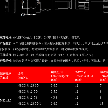
·螺牙规格
:
公制牙
(Metric)、PG牙、G (PF / BSP / PS)牙、NPT牙。
·产品材质:
A.C.F(组合铜加弹簧钢）部分以黄铜镀镍制成，E部分以UL认可之尼龙PA66制
橡胶制成。(可定制耐寒、耐高温橡胶;耐高酸碱、耐化学与抗腐蚀橡胶)。
·工作温度:
静态
-40℃至100℃,或瞬间可耐热至120℃;（可定制-60℃至220℃）
·产品特性:
特殊夹紧爪与夹紧圈之设计，夹紧电缆范围大，抗拉力特强，可防水、防
电缆范围
螺纹外径
螺纹
螺牙规格
编号
Cable Range Ф
Thread O.D.C1
Threa
Thread
Item.No.
(mm)
(mm)
(mm)
N
BCG
-M12S-6.5
3-6.5
12
7
N
BCG
-M12 -5.5
3-5.5
12
8
N
BCG
-M12 -7.8
4.5-8
12
8
M12 x1.5
N
BCG
-M12S-5.5-L
3-6.5
12
15