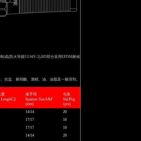
成(防火等级UL94V-2),BD部分采用EPDM耐候
尘、抗盐、耐弱酸、酒精、油、油脂及一般溶剂。
长度
扳手径
包装
d LengthC2
Spanner SizeA&F
Std.Pkg
(mm)
(pcs)
14/14
20
17/17
10
17/17
10
14/14
20