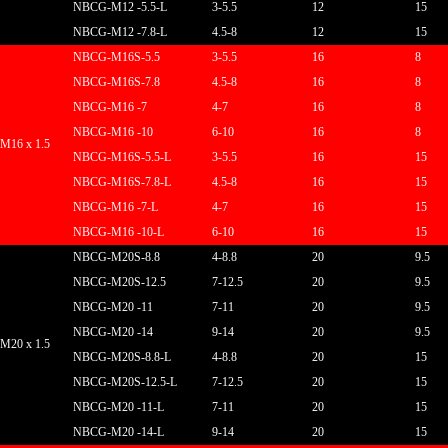
N
BCG
-M12 -5.5-L
3-5.5
12
15
N
BCG
-M12 -7.8-L
4.5-8
12
15
N
BCG
-M16S-5.5
3-5.5
16
8
N
BCG
-M16S-7.8
4.5-8
16
8
N
BCG
-M16 -7
4-7
16
8
N
BCG
-M16 -10
6-10
16
8
M16 x 1.5
N
BCG
-M16S-5.5-L
3-5.5
16
15
N
BCG
-M16S-7.8-L
4.5-8
16
15
N
BCG
-M16 -7-L
4-7
16
15
N
BCG
-M16 -10-L
6-10
16
15
N
BCG
-M20S-8.8
4-8.8
20
9.5
N
BCG
-M20S-12.5
7-12.5
20
9.5
N
BCG
-M20 -11
7-11
20
9.5
N
BCG
-M20 -14
9-14
20
9.5
M20 x 1.5
N
BCG
-M20S-8.8-L
4-8.8
20
15
N
BCG
-M20S-12.5-L
7-12.5
20
15
N
BCG
-M20 -11-L
7-11
20
15
N
BCG
-M20 -14-L
9-14
20
15