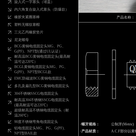
旋入式一字塞头（堵盖）
内六角复合旋入式塞头（防爆款）
橡胶夹紧圈塞棒
产品名称：
塑料无螺纹塞帽
三元乙丙橡胶垫片
尼龙螺母
BCG黄铜电缆固定头MG、PG、
G(PF)、NPT型(通过UL认证）
耐高温BCG黄铜电缆固定头(最高耐
温可达220℃）
BCGL黄铜电缆固定头MG、PG、
G(PF)、NPT型BCGL款
EMC防磁波BCG黄铜电缆固定头
多孔及扁孔型BCG黄铜电缆固定头
304不锈钢SSCG电缆固定头
耐高温304不锈钢SSCG电缆固定头
(最高耐温可达220℃）
超级耐高温不锈钢电缆固定头（耐
温260℃）
90度不锈钢弯角电缆固定头
·螺牙规格：
公制牙(Metric)
铝电缆固定头MG、PG、G(PF)、
·产品材质：
A.C.F部分以
NPT型BAIL款