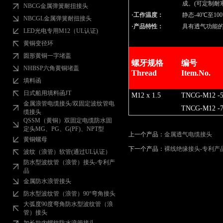
成。(可定制耐
NBCG金属弹簧耐扭接头
·工作温度：
静态-40℃至10
NBCGL金属弹簧耐扭接头
·产品特性：
具有透气功能
LED光电专用M12（UL认证)
黄铜变径环
圆形黄铜一字堵盖
螺牙规格
编号
NHBSP六角黄铜堵盖
Thread
Item.No.
填料函
日式船用填料函JT
M12 x 1.5
TNCG-M12 -5
金属浪管电缆接头/双固定波纹管电
TNCG-M12 -7
缆接头
QSSM（黄铜）双固定电缆防水固
定头MG、PG、G(PF)、NPT型
上一个产品：
金属透气电缆接头
黄铜螺母
下一个产品：
裸线绝缘接头-专利产
波纹（浪管）软管(通过UL认证）
防水型波纹管（浪管）接头-专利产
品
金属防水浪管接头
防水型波纹管（浪管）90°弯角接头
大弧度90度弯角防水型波纹管（浪
管）接头