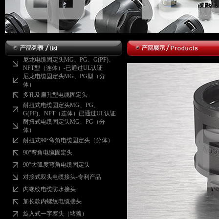
尼龙电缆固定头MG、PG、G(PF)、
NPT型（连体）-已通过UL认证
尼龙电缆固定头MG、PG型（分
体）
多孔及扁孔型电缆固定头
耐扭式电缆固定头MG、PG、
G(PF)、NPT（连体）已通过UL认证
耐扭式电缆固定头MG、PG（分
体）
耐扭式90°弯角电缆固定头（分体）
90°弯角电缆固定头
90°大弧度弯角电缆固定头
对接式双头电缆接头-专利产品
内螺纹电缆防水接头
加长款内螺纹电缆接头
旋入式一字塞头（堵盖）