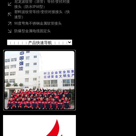
尼龙波纹管（浪管）等径/变径对接
接头（防水IP68型）
塑料波纹管等径/变径对接接头（快
速型）
90度弯角不锈钢金属软管接头
防爆型金属电缆固定头