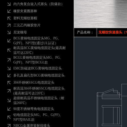
内六角复合旋入式塞头（防爆款）
橡胶夹紧圈塞棒
塑料无螺纹塞帽
三元乙丙橡胶垫片
尼龙螺母
产品名称：
无螺纹快速接头（
BCG黄铜电缆固定头MG、PG、
G(PF)、NPT型(通过UL认证）
耐高温BCG黄铜电缆固定头(最高耐
温可达220℃）
BCGL黄铜电缆固定头MG、PG、
G(PF)、NPT型BCGL款
EMC防磁波BCG黄铜电缆固定头
多孔及扁孔型BCG黄铜电缆固定头
304不锈钢SSCG电缆固定头
耐高温304不锈钢SSCG电缆固定头
(最高耐温可达220℃）
超级耐高温不锈钢电缆固定头（耐
温260℃）
90度不锈钢弯角电缆固定头
铝电缆固定头MG、PG、G(PF)、
NPT型BAIL款
NBCG金属弹簧耐扭接头