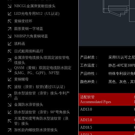
NBCGL金属弹簧耐扭接头
LED光电专用M12（UL认证)
黄铜变径环
圆形黄铜一字堵盖
NHBSP六角黄铜堵盖
填料函
日式船用填料函JT
产品材质：
采用UL认可之尼龙
金属浪管电缆接头/双固定波纹管电
缆接头
工作温度：
静态-40℃至10
QSSM（黄铜）双固定电缆防水固定
头MG、PG、G(PF)、NPT型
产品特性：
特殊专利设计免
黄铜螺母
颜色种类：
黑色、灰色，其
波纹（浪管）软管(通过UL认证）
防水型波纹管（浪管）接头-专利产
适配软管
品
Accommodated Pipes
金属防水浪管接头
AD13.0
防水型波纹管（浪管）90°弯角接头
大弧度90度弯角防水型波纹管（浪
AD15.8
管）接头
AD18.5
加长款内螺纹防水浪管接头
AD21.2