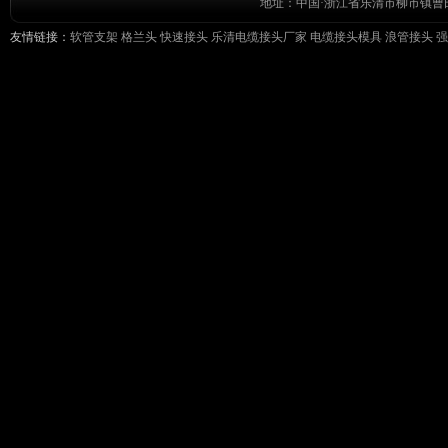
地址：中国·浙江省乐清市柳市镇曹田前工
友情链接：
软管支架
格兰头
快速接头
乐清电缆接头厂家
电缆接头模具
浪管接头
强