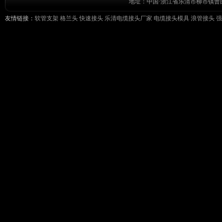
地址：中国·浙江省乐清市柳市镇曹田前工
友情链接：
软管支架
格兰头
快速接头
乐清电缆接头厂家
电缆接头模具
浪管接头
强