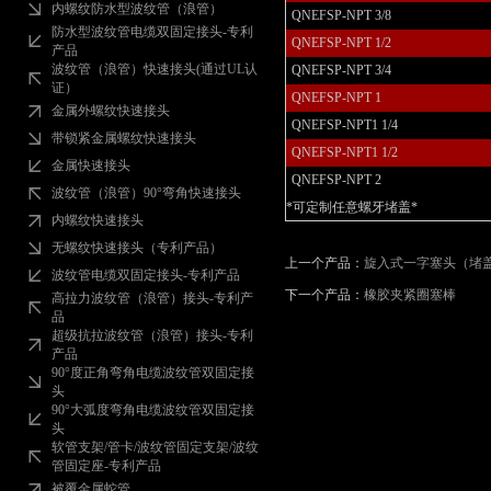
内螺纹防水型波纹管（浪管）
QNEFSP-NPT 3/8
防水型波纹管电缆双固定接头-专利
QNEFSP-NPT 1/2
产品
波纹管（浪管）快速接头(通过UL认
QNEFSP-NPT 3/4
证）
QNEFSP-NPT 1
金属外螺纹快速接头
QNEFSP-NPT1 1/4
带锁紧金属螺纹快速接头
QNEFSP-NPT1 1/2
金属快速接头
QNEFSP-NPT 2
波纹管（浪管）90°弯角快速接头
*可定制任意螺牙堵盖*
内螺纹快速接头
无螺纹快速接头（专利产品）
上一个产品：
旋入式一字塞头（堵
波纹管电缆双固定接头-专利产品
下一个产品：
橡胶夹紧圈塞棒
高拉力波纹管（浪管）接头-专利产
品
超级抗拉波纹管（浪管）接头-专利
产品
90°度正角弯角电缆波纹管双固定接
头
90°大弧度弯角电缆波纹管双固定接
头
软管支架/管卡/波纹管固定支架/波纹
管固定座-专利产品
被覆金属蛇管