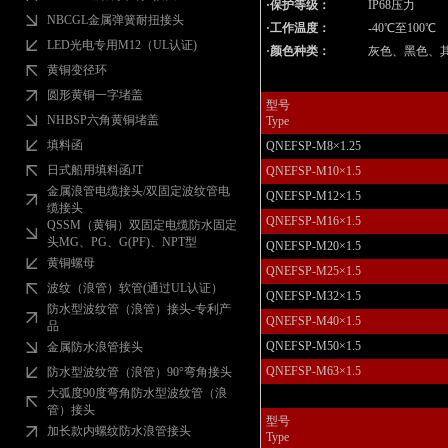
·保护等级：
IP68压力
NBCGL金属弹簧耐扭接头
·工作温度：
-40℃至100℃
LED光电专用M12（UL认证)
·颜色种类：
灰色、黑色、
黄铜变径环
圆形黄铜一字堵盖
型号
NHBSP六角黄铜堵盖
Type
填料函
QNEFSP-M8×1.25
日式船用填料函JT
QNEFSP-M10×1.5
金属浪管电缆接头/双固定波纹管电
QNEFSP-M12×1.5
缆接头
QNEFSP-M16×1.5
QSSM（黄铜）双固定电缆防水固定
头MG、PG、G(PF)、NPT型
QNEFSP-M20×1.5
黄铜螺母
QNEFSP-M25×1.5
波纹（浪管）软管(通过UL认证）
QNEFSP-M32×1.5
防水型波纹管（浪管）接头-专利产
QNEFSP-M40×1.5
品
QNEFSP-M50×1.5
金属防水浪管接头
QNEFSP-M63×1.5
防水型波纹管（浪管）90°弯角接头
大弧度90度弯角防水型波纹管（浪
管）接头
型号
加长款内螺纹防水浪管接头
Type