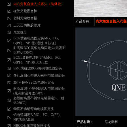
内六角复合旋入式塞头（防爆款）
橡胶夹紧圈塞棒
塑料无螺纹塞帽
产品名称：
内六角复合旋入式塞
三元乙丙橡胶垫片
尼龙螺母
BCG黄铜电缆固定头MG、PG、
G(PF)、NPT型(通过UL认证）
耐高温BCG黄铜电缆固定头(最高耐
温可达220℃）
BCGL黄铜电缆固定头MG、PG、
G(PF)、NPT型BCGL款
EMC防磁波BCG黄铜电缆固定头
多孔及扁孔型BCG黄铜电缆固定头
304不锈钢SSCG电缆固定头
耐高温304不锈钢SSCG电缆固定头
(最高耐温可达220℃）
超级耐高温不锈钢电缆固定头（耐
温260℃）
90度不锈钢弯角电缆固定头
铝电缆固定头MG、PG、G(PF)、
NPT型BAIL款
·产品材质：
尼龙塑料
NBCG金属弹簧耐扭接头