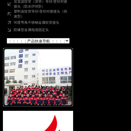
尼龙波纹管（浪管）等径/变径对接
接头（防水IP68型）
塑料波纹管等径/变径对接接头（快
速型）
90度弯角不锈钢金属软管接头
防爆型金属电缆固定头