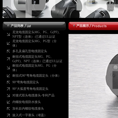
尼龙电缆固定头MG、PG、G(PF)、
NPT型（连体）-已通过UL认证
尼龙电缆固定头MG、PG型（分
体）
多孔及扁孔型电缆固定头
耐扭式电缆固定头MG、PG、
G(PF)、NPT（连体）已通过UL认证
耐扭式电缆固定头MG、PG（分
体）
耐扭式90°弯角电缆固定头（分体）
90°弯角电缆固定头
90°大弧度弯角电缆固定头
对接式双头电缆接头-专利产品
内螺纹电缆防水接头
加长款内螺纹电缆接头
旋入式一字塞头（堵盖）